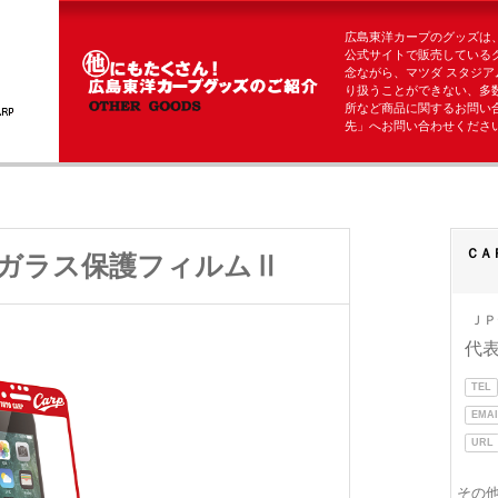
広島東洋カープのグッズは
公式サイトで販売している
念ながら、マツダ スタジア
り扱うことができない、多
所など商品に関するお問い
先」へお問い合わせくださ
ＣＡ
ガラス保護フィルムⅡ
ＪＰ
代
TEL
EMAI
URL
その