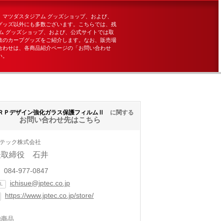
、マツダスタジアム グッズショップ、および、
グッズ以外にも多数ございます。こちらでは、残
ム グッズショップ、および、公式サイトでは取
数のカープグッズをご紹介します。なお、販売場
合わせは、各商品紹介ページの「お問い合わせ
い。
ＲＰデザイン強化ガラス保護フィルムⅡ
に関する
お問い合わせ先はこちら
テック株式会社
表取締役 石井
084-977-0847
ichisue@jptec.co.jp
L
https://www.jptec.co.jp/store/
他商品