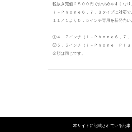
税抜き売価２５００円でお求めやすくなり
ｉ－Ｐｈｏｎｅ６，７，８タイプに対応で
１１／１より５．５インチ専用を新発売い
①４．７インチ（ｉ－Ｐｈｏｎｅ６，７，
②５．５インチ（ｉ－Ｐｈｏｎｅ Ｐｌｕ
金額は同じです。
本サイトに記載されている記事・画像等の無断