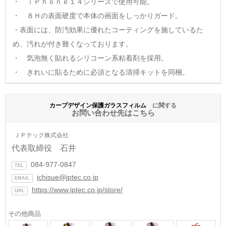
・ ｉＰｈｏｎｅ１４シリーズで使用可能。
・ ８Ｈの表面硬度で本体の画面をしっかりガード。
・表面には、防汚効果に優れたコーティングを施しているた
め、汚れが付き難くなっております。
・ 気泡無く貼れるシリコーン系粘着剤を採用。
・ きれいに貼るために必須となる清掃キットを同梱。
カープデザイン保護ガラスフィルム
に関する
お問い合わせ先はこちら
ＪＰテック株式会社
代表取締役 石井
084-977-0847
TEL
ichisue@jptec.co.jp
EMAIL
https://www.jptec.co.jp/store/
URL
その他商品