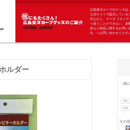
広島東洋カープのグッズは
公式サイトで販売している
念ながら、マツダ スタジア
り扱うことができない、多
所など商品に関するお問い
先」へお問い合わせくださ
ホルダー
(株
TEL
URL
その