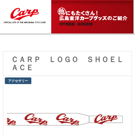
ＣＡＲＰ ＬＯＧＯ ＳＨＯＥＬ
ＡＣＥ
アクセサリー