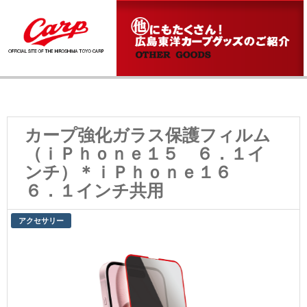
カープ強化ガラス保護フィルム
（ｉＰｈｏｎｅ１５ ６．１イ
ンチ）＊ｉＰｈｏｎｅ１６
６．１インチ共用
アクセサリー