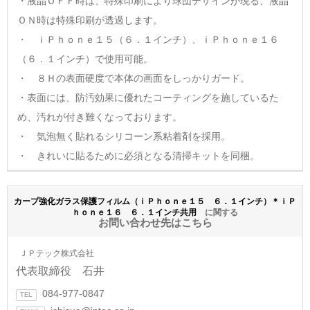
・液晶ＯＦＦ時は、特殊印刷により球団デザインが現る、液晶
ＯＮ時は特殊印刷が透過します。
・ ｉＰｈｏｎｅ１５（６．１インチ）、ｉＰｈｏｎｅ１６
（６．１インチ）で使用可能。
・ ８Ｈの表面硬度で本体の画面をしっかりガード。
・表面には、防汚効果に優れたコーティングを施しているた
め、汚れが付き難くなっております。
・ 気泡無く貼れるシリコーン系粘着剤を採用。
・ きれいに貼るために必須となる清掃キットを同梱。
カープ強化ガラス保護フィルム（ｉＰｈｏｎｅ１５ ６．１インチ）＊ｉＰ
ｈｏｎｅ１６ ６．１インチ共用
に関する
お問い合わせ先はこちら
ＪＰテック株式会社
代表取締役 石井
084-977-0847
TEL