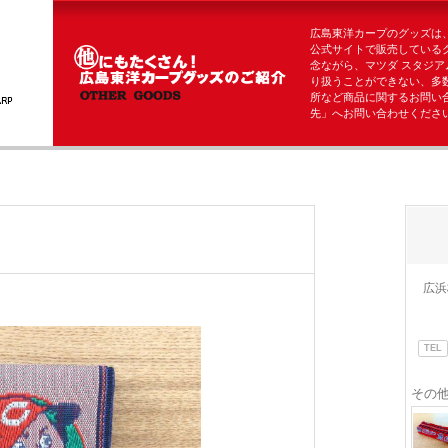
広島東洋カープのグッズは
公式サイトで販売している
念ながら、マツダ スタジア
り扱うことができない、多
所など商品に関するお問い
先」へお問い合わせくださ
広浜
TEL
その