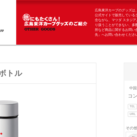
広島東洋カープのグッズは
公式サイトで販売している
念ながら、マツダ スタジア
り扱うことができない、多
所など商品に関するお問い
先」へお問い合わせくださ
ボトル
中国
コ
TEL
URL
その