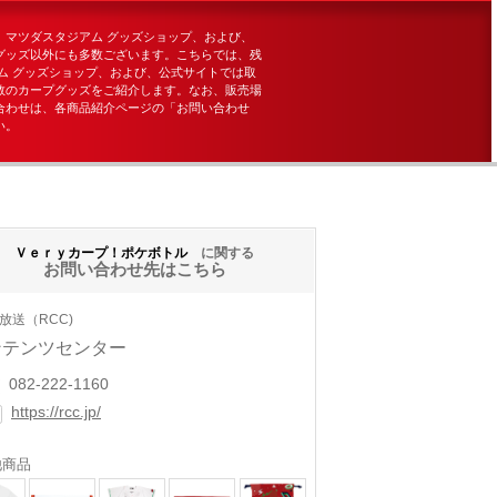
、マツダスタジアム グッズショップ、および、
グッズ以外にも多数ございます。こちらでは、残
ム グッズショップ、および、公式サイトでは取
数のカープグッズをご紹介します。なお、販売場
合わせは、各商品紹介ページの「お問い合わせ
い。
Ｖｅｒｙカープ！ポケボトル
に関する
お問い合わせ先はこちら
放送（RCC)
ンテンツセンター
082-222-1160
https://rcc.jp/
他商品