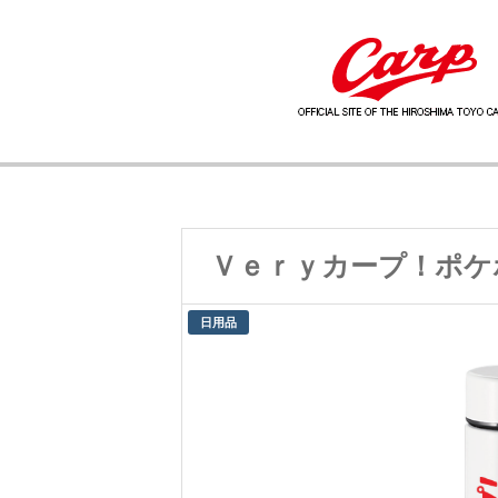
Ｖｅｒｙカープ！ポケ
日用品