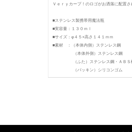
Ｖｅｒｙカープ！のロゴがお洒落に配置さ
■ステンレス製携帯用魔法瓶
■実容量：１３０ｍｌ
■サイズ：φ４５×高さ１４１ｍｍ
■素材 ：（本体内側）ステンレス鋼
（本体外側）ステンレス鋼
（ふた）ステンレス鋼・ＡＢＳ
（パッキン）シリコンゴム