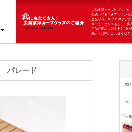
広島東洋カープのグッズは
公式サイトで販売している
念ながら、マツダ スタジア
り扱うことができない、多
所など商品に関するお問い
先」へお問い合わせくださ
 パレード
広浜
TEL
その