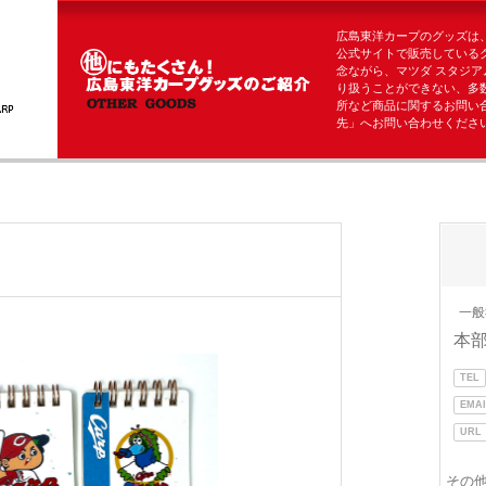
広島東洋カープのグッズは
公式サイトで販売している
念ながら、マツダ スタジア
り扱うことができない、多
所など商品に関するお問い
先」へお問い合わせくださ
一般
本
TEL
EMAI
URL
その