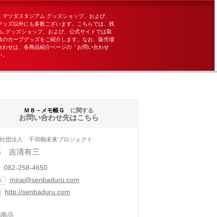
、マツダスタジアム グッズショップ、および、
グッズ以外にも多数ございます。こちらでは、残
ム グッズショップ、および、公式サイトでは取
数のカープグッズをご紹介します。なお、販売場
合わせは、各商品紹介ページの「お問い合わせ
い。
Ｍ８－メモ帳Ｇ
に関する
お問い合わせ先はこちら
社団法人 千羽鶴未来プロジェクト
部 吉清有三
082-258-4650
mirai@senbaduru.com
L
http://senbaduru.com
他商品