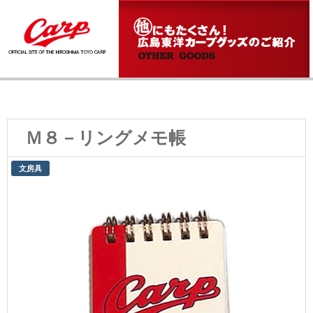
Ｍ８－リングメモ帳
文房具