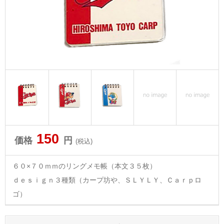
150
価格
円
(税込)
６０×７０ｍｍのリングメモ帳（本文３５枚）
ｄｅｓｉｇｎ３種類（カープ坊や、ＳＬＹＬＹ、Ｃａｒｐロ
ゴ）