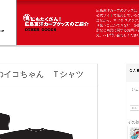
広島東洋カープのグッズは
公式サイトで販売している
念ながら、マツダ スタジア
り扱うことができない、多
所など商品に関するお問い
先」へお問い合わせくださ
ＣＡ
のイコちゃん Ｔシャツ
ジェ
TEL
その