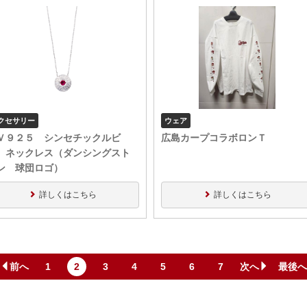
クセサリー
ウェア
Ｖ９２５ シンセチックルビ
広島カープコラボロンＴ
 ネックレス（ダンシングスト
ン 球団ロゴ）
詳しくはこちら
詳しくはこちら
前へ
1
2
3
4
5
6
7
次へ
最後へ