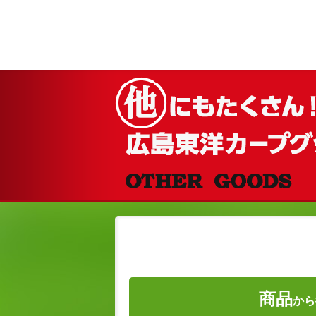
商品
から