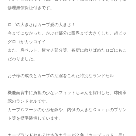
修理無償保証付きです。
ロゴの大きさはカープ愛の大きさ！
今までになかった、かぶせ部分に限界まで大きくした、超ビッ
グロゴがカッコイイ！
また、肩ベルト、横マチ部分等、各所に散りばめたロゴにもこ
だわりました。
お子様の成長とカープの活躍をこめた特別なランドセル
機能面背中に負担の少ないフィットちゃんを採用した、球団承
認のランドセルです。
カープＣマークのかぶせ鋲や、内側の大きなＣａｒｐのプリン
ト等を標準装備しています。
カープランドセル７は本体カラーが２色（カープレッド・黒）