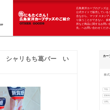
広島東洋カープのグッズは
公式サイトで販売している
念ながら、マツダ スタジア
り扱うことができない、多
所など商品に関するお問い
先」へお問い合わせくださ
カー
 シャリもち葛バー い
株式
TEL
EMAI
URL